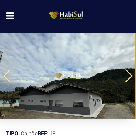
TIPO
: Galpão
REF
: 18