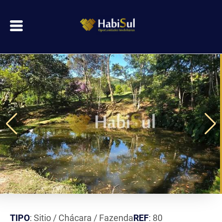
TIPO
: Sitio / Chácara / Fazenda
REF
: 80